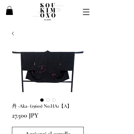
丹 -Aka- (1960s) No.HA1【A】
Prezzo
27.500 JPY
Aggiungi al carrello