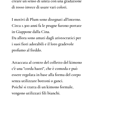
creare un senso di unità con una gradazione
di rosso invece di usare vari colori.
I motivi di Plum sono disegnati all'interno.
Circa 1.300 anni fa le prugne furono portate
in Giappone dalla Cina.
Da allora sono amati dagli aristocratici per
i suoi fiori adorabili e il loro gradevole
profumo al freddo.
Attaccata al centro del colletto del kimono
c'è una "corda haori", che è comoda e può
essere regolata in base alla forma del corpo
senza utilizzare bottoni o ganci.
Poiché si tratta di un kimono formale,
vengono utilizzati fili bianchi.
Questa è la storia di questo kimono prima
che ti incontrassero.
Ora faranno un'altra storia con te.
*I nostri prodotti sono tutti articoli