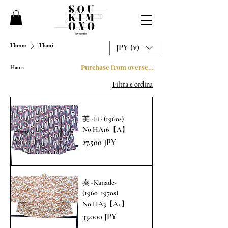
Home
Haori
JPY (¥)
Purchase from overseas
Haori
Filtra e ordina
英 -Ei- (1960s)
No.HA16【A】
Prezzo
27.500 JPY
奏 -Kanade-
(1960~1970s)
No.HA3【A+】
Prezzo
33.000 JPY