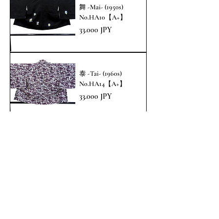
舞 -Mai- (1950s)
No.HA10【A+】
Prezzo
33.000 JPY
泰 -Tai- (1960s)
No.HA14【A+】
Prezzo
33.000 JPY
遊 -Yu- (1950s)
No.HA26【A+】
Prezzo
33.000 JPY
Carica altro