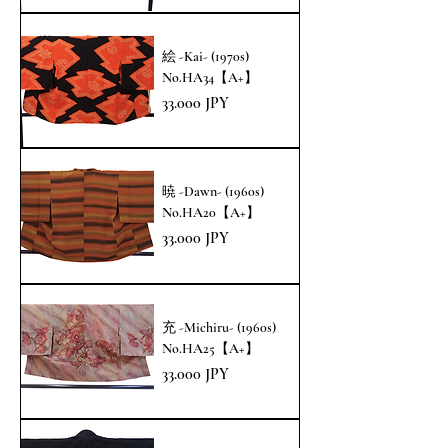
絵 -Kai- (1970s)
No.HA34【A+】
Prezzo
33.000 JPY
暁 -Dawn- (1960s)
No.HA20【A+】
Prezzo
33.000 JPY
充 -Michiru- (1960s)
No.HA25【A+】
Prezzo
33.000 JPY