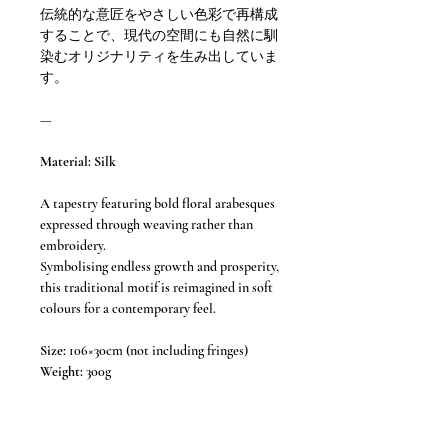
伝統的な意匠をやさしい色彩で再構成
することで、現代の空間にも自然に馴
染むオリジナリティを生み出していま
す。
—
Material: Silk
A tapestry featuring bold floral arabesques
expressed through weaving rather than
embroidery.
Symbolising endless growth and prosperity,
this traditional motif is reimagined in soft
colours for a contemporary feel.
Size:
106×30cm (not including fringes)
Weight:
300g
This is the history of this obi before it