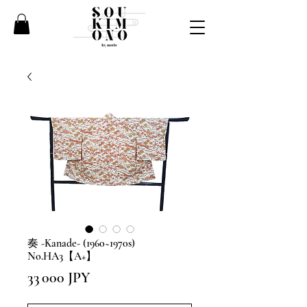
奏 -Kanade- (1960~1970s)
No.HA3【A+】
Prix
33 000 JPY