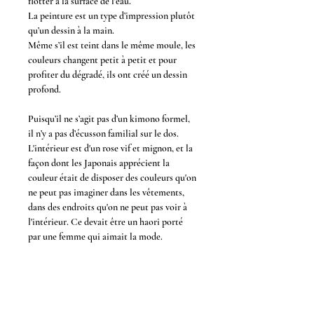
flotter à la surface de l'eau.
La peinture est un type d’impression plutôt
qu’un dessin à la main.
Même s’il est teint dans le même moule, les
couleurs changent petit à petit et pour
profiter du dégradé, ils ont créé un dessin
profond.
Puisqu’il ne s’agit pas d’un kimono formel,
il n’y a pas d’écusson familial sur le dos.
L'intérieur est d'un rose vif et mignon, et la
façon dont les Japonais apprécient la
couleur était de disposer des couleurs qu'on
ne peut pas imaginer dans les vêtements,
dans des endroits qu'on ne peut pas voir à
l'intérieur. Ce devait être un haori porté
par une femme qui aimait la mode.
C'est l'histoire de ce kimono avant qu'ils ne
vous rencontrent.
Maintenant, ils vont écrire une autre
histoire avec vous.