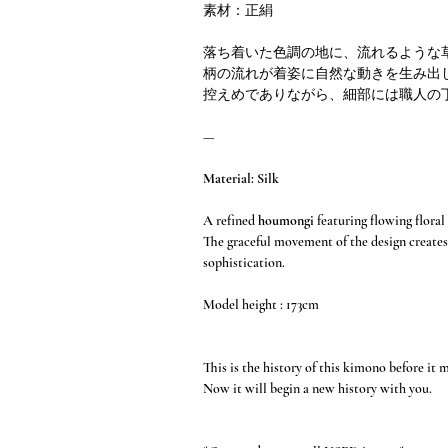
素材：正絹
落ち着いた色調の地に、流れるような
柄の流れが着姿に自然な動きを生み出
控えめでありながら、細部には職人の
—
Material: Silk
A refined
houmongi
featuring flowing floral
The graceful movement of the design creates
sophistication.
Model height : 173cm
This is the history of this kimono before it 
Now it will begin a new history with you.