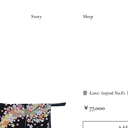
Story
Shop
愛 -Love- (1970s) No.
価
￥77,000
格