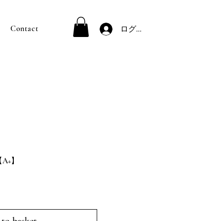
Contact
ログイン
F1【A+】