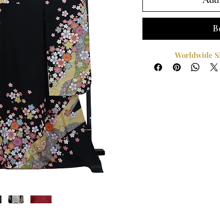
Add 
B
Worldwide Sh