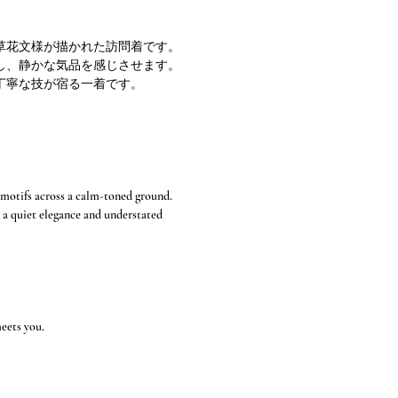
草花文様が描かれた訪問着です。
し、静かな気品を感じさせます。
丁寧な技が宿る一着です。
 motifs across a calm-toned ground.
 a quiet elegance and understated
meets you.