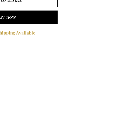
to basket
uy now
ipping Available