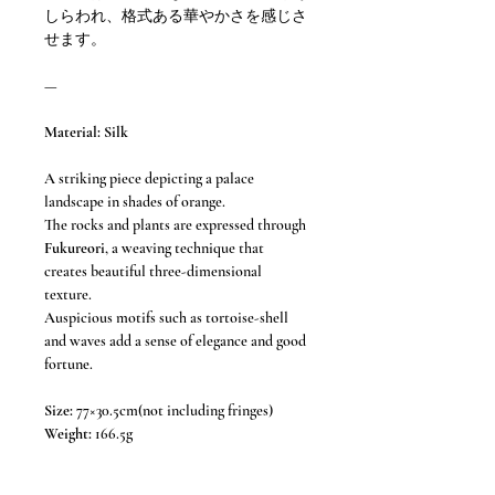
しらわれ、格式ある華やかさを感じさ
せます。
—
Material: Silk
A striking piece depicting a palace
landscape in shades of orange.
The rocks and plants are expressed through
Fukureori
, a weaving technique that
creates beautiful three-dimensional
texture.
Auspicious motifs such as tortoise-shell
and waves add a sense of elegance and good
fortune.
Size:
77×30.5cm(not including fringes)
Weight:
166.5g