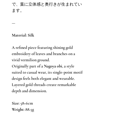
で、葉に立体感と奥行きが生まれてい
ます。
—
Material: Silk
A refined piece featuring shining gold
embroidery of leaves and branches on a
vivid vermilion ground.
Originally part of a
Nagoya obi
, a style
suited to casual wear, its single-point motif
design feels both elegant and wearable.
Layered gold threads create remarkable
depth and dimension.
Size:
58×6cm
Weight:
88.5g
This is the history of this obi before it