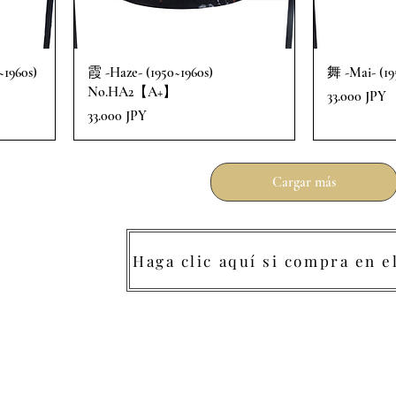
1960s)
霞 -Haze- (1950~1960s)
舞 -Mai- (
No.HA2【A+】
Precio
33.000 JPY
Precio
33.000 JPY
Cargar más