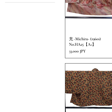
A (Buen estado)
A+ (Excelente estado)
B (Condición promedio)
充 -Michiru- (1960s)
No.HA25【A+】
Precio
33.000 JPY