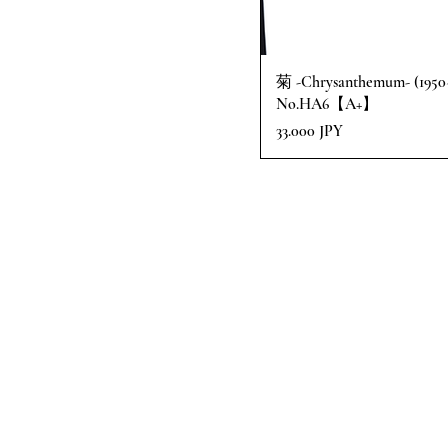
菊 -Chrysanthemum- (1950~
No.HA6【A+】
Precio
33.000 JPY