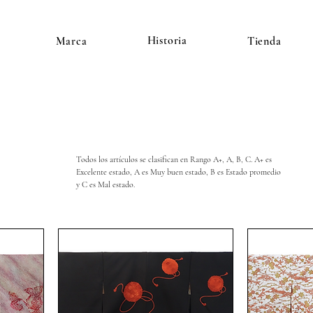
Historia
Marca
Tienda
Todos los artículos se clasifican en Rango A+, A, B, C. A+ es 
Excelente estado, A es Muy buen estado, B es Estado promedio 
y C es Mal estado.