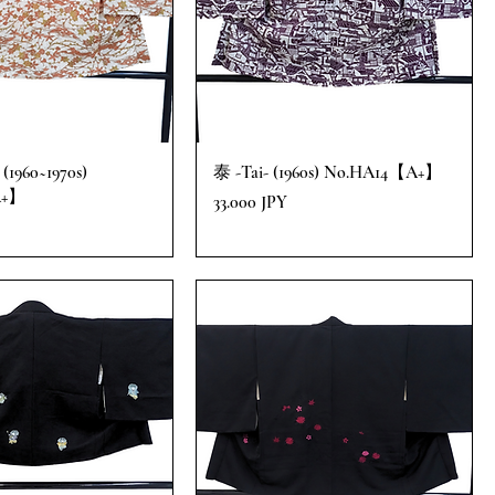
(1960~1970s)
泰 -Tai- (1960s) No.HA14【A+】
A+】
Precio
33.000 JPY