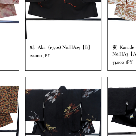
緋 -Aka- (1970s) No.HA29【B】
奏 -Kanade- 
No.HA3【
Precio
22.000 JPY
Precio
33.000 JPY