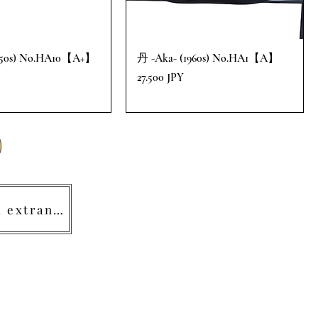
1950s) No.HA10【A+】
丹 -Aka- (1960s) No.HA1【A】
Precio
27.500 JPY
Haga clic aquí si compra en el extranjero